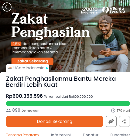
UCare Indonesia
Zakat Penghasilanmu Bantu Mereka
Berdiri Lebih Kuat
Rp600.355.596
Terkumpul dari Rp600.000.000
890
Dermawan
170 Hari
Donasi Sekarang
Tentang Program
Info terkini
Donatur
Fundraiser