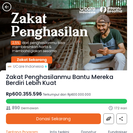
UCare Indonesia
Zakat Penghasilanmu Bantu Mereka
Berdiri Lebih Kuat
Rp600.355.596
Terkumpul dari Rp600.000.000
890
Dermawan
172 Hari
Donasi Sekarang
Tentang Program
Info terkini
Donatur
Fundraiser