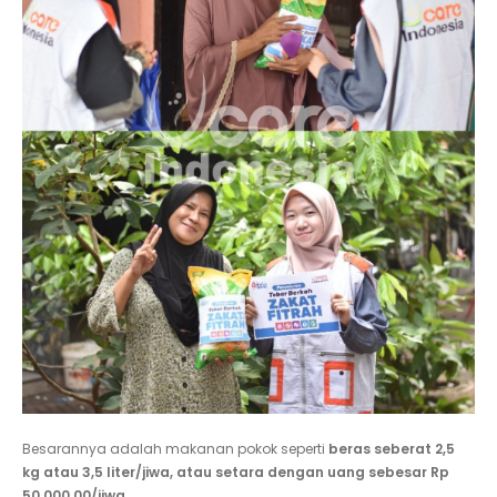
Besarannya adalah makanan pokok seperti
beras seberat 2,5
kg atau 3,5 liter/jiwa, atau setara dengan uang sebesar Rp
50.000,00/jiwa
.