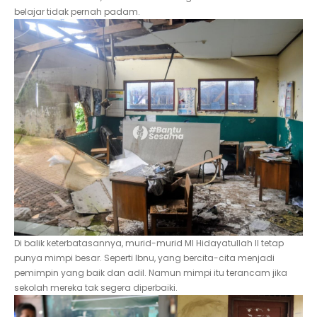
belajar tidak pernah padam.
Di balik keterbatasannya, murid-murid MI Hidayatullah II tetap
punya mimpi besar. Seperti Ibnu, yang bercita-cita menjadi
pemimpin yang baik dan adil. Namun mimpi itu terancam jika
sekolah mereka tak segera diperbaiki.