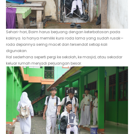
Sehari-hari, Baim harus berjuang dengan keterbatasan pada
kakinya. Ia hanya memiliki kursi roda lama yang sudah rusak—
roda depannya sering macet dan tersendat setiap kali
digunakan.
Hal sederhana seperti pergi ke sekolah, ke masjid, atau sekadar
keluar rumah menjadi perjuangan besar.