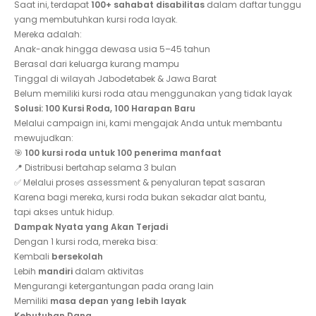
Saat ini, terdapat
100+ sahabat disabilitas
dalam daftar tunggu
yang membutuhkan kursi roda layak.
Mereka adalah:
Anak-anak hingga dewasa usia 5–45 tahun
Berasal dari keluarga kurang mampu
Tinggal di wilayah Jabodetabek & Jawa Barat
Belum memiliki kursi roda atau menggunakan yang tidak layak
Solusi: 100 Kursi Roda, 100 Harapan Baru
Melalui campaign ini, kami mengajak Anda untuk membantu
mewujudkan:
🎯
100 kursi roda untuk 100 penerima manfaat
📍 Distribusi bertahap selama 3 bulan
✅ Melalui proses assessment & penyaluran tepat sasaran
Karena bagi mereka, kursi roda bukan sekadar alat bantu,
tapi akses untuk hidup.
Dampak Nyata yang Akan Terjadi
Dengan 1 kursi roda, mereka bisa:
Kembali
bersekolah
Lebih
mandiri
dalam aktivitas
Mengurangi ketergantungan pada orang lain
Memiliki
masa depan yang lebih layak
Kebutuhan Dana