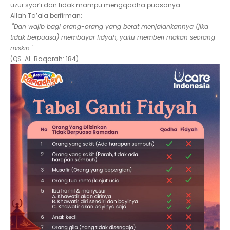
uzur syar’i dan tidak mampu mengqadha puasanya.
Allah Ta’ala berfirman:
"Dan wajib bagi orang-orang yang berat menjalankannya (jika
tidak berpuasa) membayar fidyah, yaitu memberi makan seorang
miskin."
(QS. Al-Baqarah: 184)