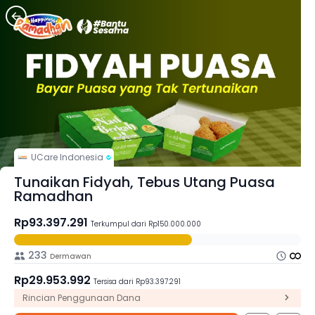
UCare Indonesia
Tunaikan Fidyah, Tebus Utang Puasa
Ramadhan
Rp93.397.291
Terkumpul dari Rp150.000.000
233
Dermawan
Rp29.953.992
Tersisa dari Rp93.397.291
Rincian Penggunaan Dana